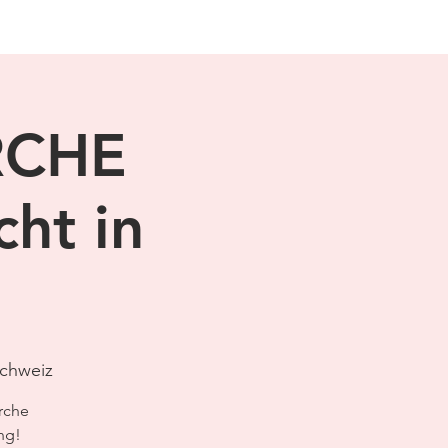
RCHE
cht in
Schweiz
rche
ng!