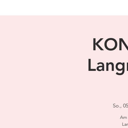
KON
Langn
So., 0
Am 
La